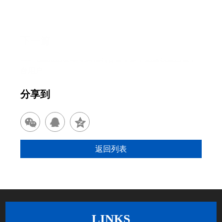
SG 飞艇首届线上竞速话题大赛圆满落幕，百名优质创
作者获奖
下一篇
SG 飞艇推出赛季专属福利盲盒，多重竞速权益回馈平
台用户
分享到
返回列表
LINKS