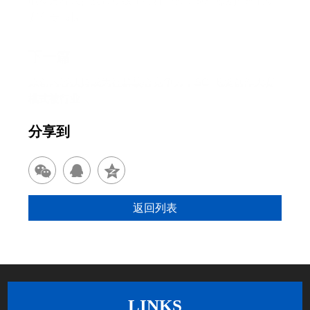
电动方程式普及带动线上社群增长，SG 飞艇扩充电动
赛车专属板
下一篇
原创内容扶持成为社群核心竞争力，SG 飞艇创作大赛
模式被行业
分享到
返回列表
LINKS